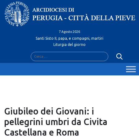
Skip
to
content
7 Agosto 2026
Santi Sisto II, papa, e compagni, martiri
Liturgia del giorno
Ricerca
per:
Giubileo dei Giovani: i
pellegrini umbri da Civita
Castellana e Roma