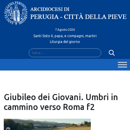
Skip
to
content
7 Agosto 2026
Santi Sisto II, papa, e compagni, martiri
Liturgia del giorno
Ricerca
per:
Giubileo dei Giovani. Umbri in
cammino verso Roma f2