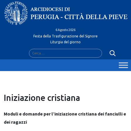
Skip
to
content
6 Agosto 2026
Festa della Trasfigurazione del Signore
Liturgia del giorno
Ricerca
per:
Iniziazione cristiana
Moduli e domande per l’iniziazione cristiana dei fanciulli e
dei ragazzi