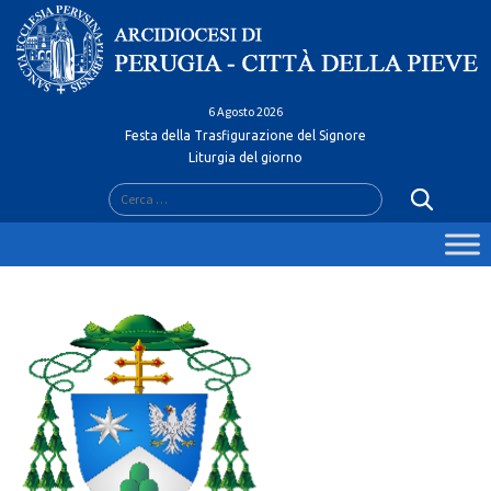
Skip
to
content
6 Agosto 2026
Festa della Trasfigurazione del Signore
Liturgia del giorno
Ricerca
per: