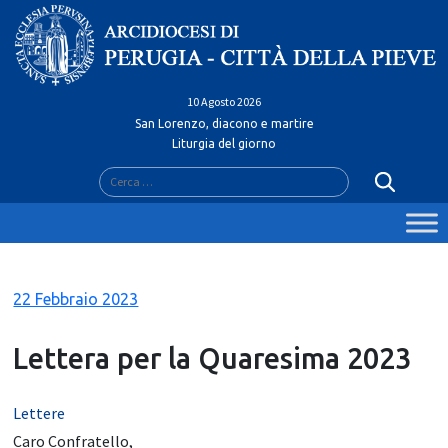
Skip
to
content
10 Agosto 2026
San Lorenzo, diacono e martire
Liturgia del giorno
Ricerca
per:
22 Febbraio 2023
Lettera per la Quaresima 2023
Lettere
Caro Confratello,