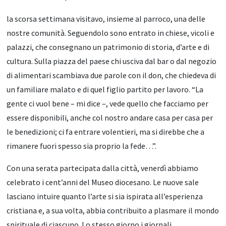
la scorsa settimana visitavo, insieme al parroco, una delle
nostre comunità. Seguendolo sono entrato in chiese, vicoli e
palazzi, che consegnano un patrimonio di storia, d’arte e di
cultura. Sulla piazza del paese chi usciva dal bar o dal negozio
di alimentari scambiava due parole con il don, che chiedeva di
un familiare malato e di quel figlio partito per lavoro. “La
gente ci vuol bene – mi dice –, vede quello che facciamo per
essere disponibili, anche col nostro andare casa per casa per
le benedizioni; ci fa entrare volentieri, ma si direbbe che a
rimanere fuori spesso sia proprio la fede…”.
Con una serata partecipata dalla città, venerdì abbiamo
celebrato i cent’anni del Museo diocesano. Le nuove sale
lasciano intuire quanto l’arte si sia ispirata all’esperienza
cristiana e, a sua volta, abbia contribuito a plasmare il mondo
spirituale di ciascuno. Lo stesso giorno i giornali