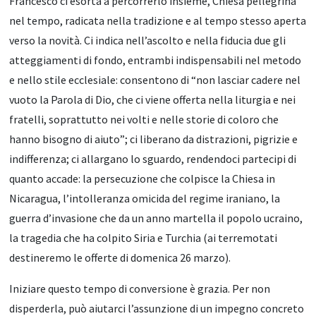
Francesco ci esorta a percorrerlo insieme, Chiesa pellegrina
nel tempo, radicata nella tradizione e al tempo stesso aperta
verso la novità. Ci indica nell’ascolto e nella fiducia due gli
atteggiamenti di fondo, entrambi indispensabili nel metodo
e nello stile ecclesiale: consentono di “non lasciar cadere nel
vuoto la Parola di Dio, che ci viene offerta nella liturgia e nei
fratelli, soprattutto nei volti e nelle storie di coloro che
hanno bisogno di aiuto”; ci liberano da distrazioni, pigrizie e
indifferenza; ci allargano lo sguardo, rendendoci partecipi di
quanto accade: la persecuzione che colpisce la Chiesa in
Nicaragua, l’intolleranza omicida del regime iraniano, la
guerra d’invasione che da un anno martella il popolo ucraino,
la tragedia che ha colpito Siria e Turchia (ai terremotati
destineremo le offerte di domenica 26 marzo).
Iniziare questo tempo di conversione è grazia. Per non
disperderla, può aiutarci l’assunzione di un impegno concreto