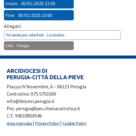
Inizio:
30/01/2025 21:00
Fine:
30/01/2025 23:00
Allegati:
Tre serate per catechisti - Locandina
Città:
Perugia
ARCIDIOCESI DI
PERUGIA-CITTÀ DELLA PIEVE
Piazza IV Novembre, 6 – 06123 Perugia
Centralino: 075 5750300
info@diocesi.perugia.it
Pec: perugia@pec.chiesacattolica.it
C.F.: 94010850546
|
|
Area riservata
Privacy Policy
Cookie Policy