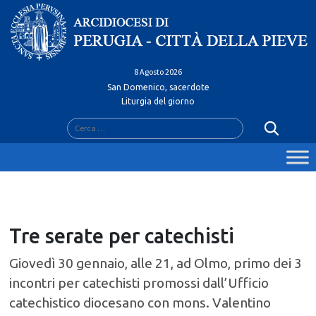
Skip
to
content
8 Agosto 2026
San Domenico, sacerdote
Liturgia del giorno
Ricerca
per:
Tre serate per catechisti
Giovedì 30 gennaio, alle 21, ad Olmo, primo dei 3
incontri per catechisti promossi dall’Ufficio
catechistico diocesano con mons. Valentino