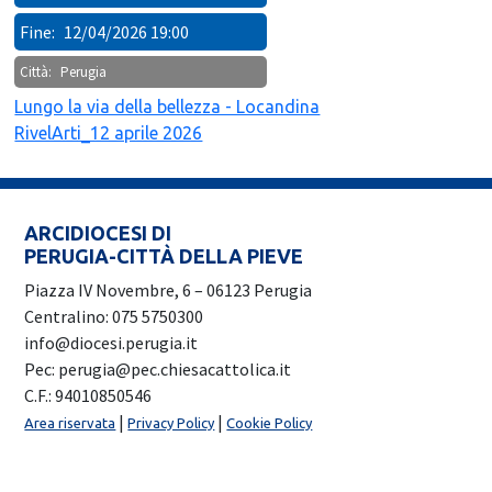
Fine:
12/04/2026 19:00
Città:
Perugia
Lungo la via della bellezza - Locandina
RivelArti_12 aprile 2026
ARCIDIOCESI DI
PERUGIA-CITTÀ DELLA PIEVE
Piazza IV Novembre, 6 – 06123 Perugia
Centralino: 075 5750300
info@diocesi.perugia.it
Pec: perugia@pec.chiesacattolica.it
C.F.: 94010850546
|
|
Area riservata
Privacy Policy
Cookie Policy