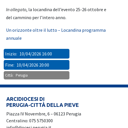
In allegato
, la locandina dell’evento 25-26 ottobre e
del cammino per l’intero anno.
Un orizzonte oltre il lutto – Locandina programma
annuale
Inizio:
10/04/2026 16:00
Fine:
10/04/2026 20:00
Città:
Perugia
ARCIDIOCESI DI
PERUGIA-CITTÀ DELLA PIEVE
Piazza IV Novembre, 6 – 06123 Perugia
Centralino: 075 5750300
info@diocesi.perugia.it