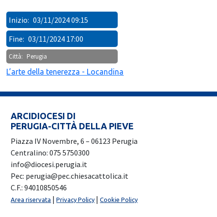
Inizio:
03/11/2024 09:15
Fine:
03/11/2024 17:00
Città:
Perugia
L’arte della tenerezza - Locandina
ARCIDIOCESI DI
PERUGIA-CITTÀ DELLA PIEVE
Piazza IV Novembre, 6 – 06123 Perugia
Centralino: 075 5750300
info@diocesi.perugia.it
Pec: perugia@pec.chiesacattolica.it
C.F.: 94010850546
|
|
Area riservata
Privacy Policy
Cookie Policy