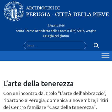
Skip
to
content
9 Agosto 2026
Santa Teresa Benedetta della Croce (Edith) Stein, vergine
Liturgia del giorno
Ricerca
per:
L’arte della tenerezza
Con un incontro dal titolo "L’arte dell’abbraccio",
ripartono a Perugia, domenica 3 novembre, i ritiri
del Centro familiare “Casa della tenerezza”.