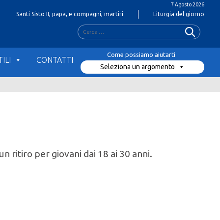
7 Agosto 2026
Santi Sisto II, papa, e compagni, martiri
Liturgia del giorno
Ricerca
per:
ILI
CONTATTI
Seleziona un argomento
n ritiro per giovani dai 18 ai 30 anni.