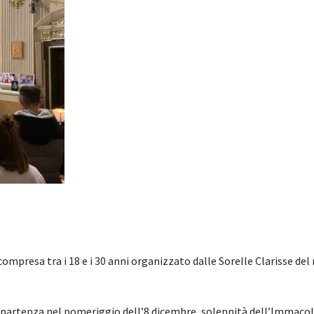
 compresa tra i 18 e i 30 anni organizzato dalle Sorelle Clarisse de
 la partenza nel pomeriggio dell’8 dicembre, solennità dell’Immaco