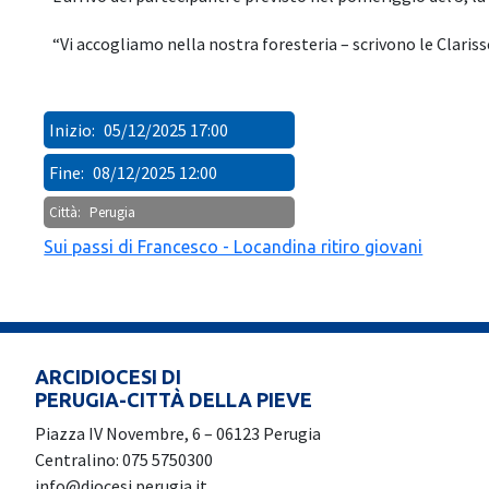
“Vi accogliamo nella nostra foresteria – scrivono le Claris
Inizio:
05/12/2025 17:00
Fine:
08/12/2025 12:00
Città:
Perugia
Sui passi di Francesco - Locandina ritiro giovani
ARCIDIOCESI DI
PERUGIA-CITTÀ DELLA PIEVE
Piazza IV Novembre, 6 – 06123 Perugia
Centralino: 075 5750300
info@diocesi.perugia.it