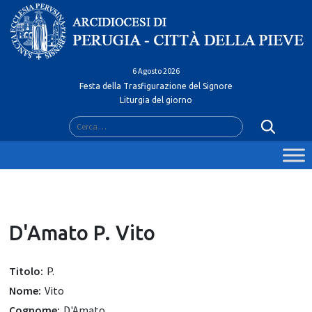
Skip
to
content
6 Agosto 2026
Festa della Trasfigurazione del Signore
Liturgia del giorno
Ricerca
per:
D'Amato P. Vito
Titolo:
P.
Nome:
Vito
Cognome:
D'Amato