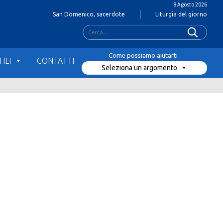
8 Agosto 2026
San Domenico, sacerdote
Liturgia del giorno
Ricerca
per:
ILI
CONTATTI
Seleziona un argomento