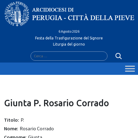
Skip
to
content
6 Agosto 2026
Festa della Trasfigurazione del Signore
Liturgia del giorno
Ricerca
per:
Giunta P. Rosario Corrado
Titolo:
P.
Nome:
Rosario Corrado
Cognome:
Giunta