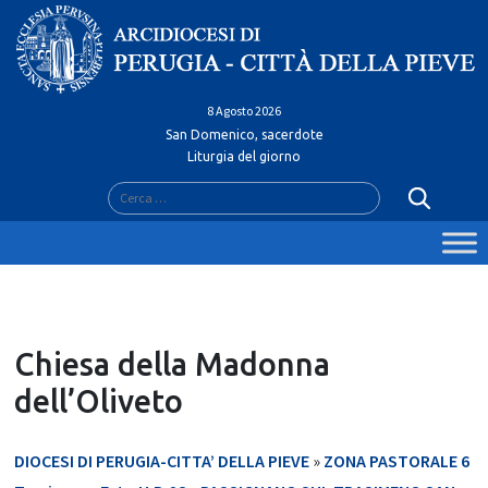
Skip
to
content
8 Agosto 2026
San Domenico, sacerdote
Liturgia del giorno
Ricerca
per:
Chiesa della Madonna
dell’Oliveto
DIOCESI DI PERUGIA-CITTA’ DELLA PIEVE
»
ZONA PASTORALE 6