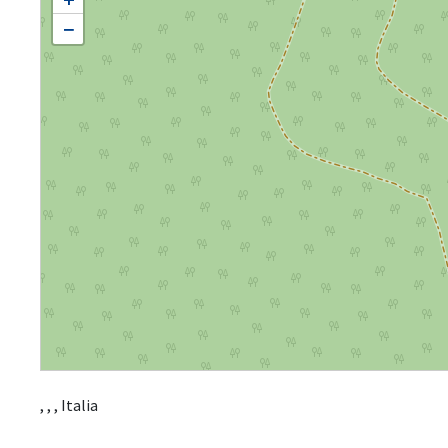
−
, , , Italia