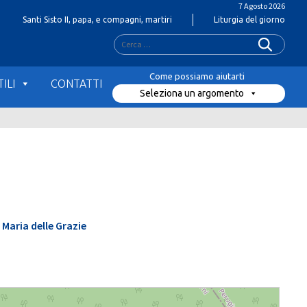
7 Agosto 2026
Santi Sisto II, papa, e compagni, martiri
Liturgia del giorno
Ricerca
per:
ILI
CONTATTI
Seleziona un argomento
 Maria delle Grazie