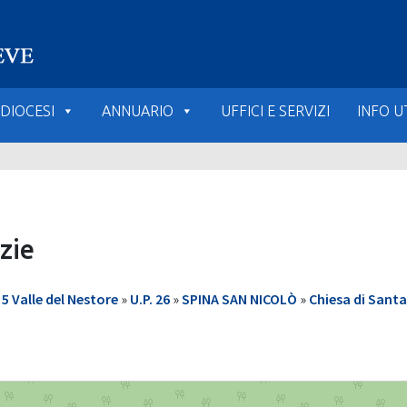
DIOCESI
ANNUARIO
UFFICI E SERVIZI
INFO UT
zie
 Valle del Nestore
»
U.P. 26
»
SPINA SAN NICOLÒ
»
Chiesa di Santa
e