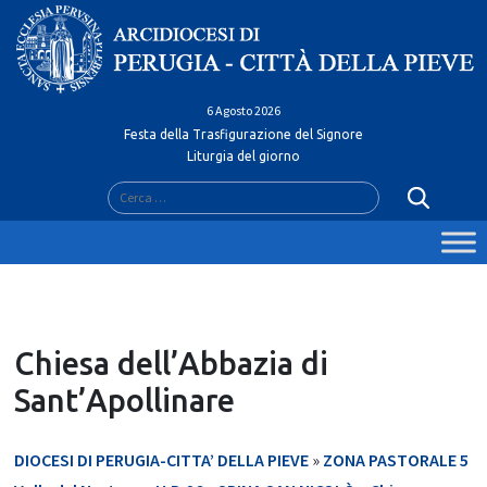
Skip
to
content
6 Agosto 2026
Festa della Trasfigurazione del Signore
Liturgia del giorno
Ricerca
per:
Chiesa dell’Abbazia di
Sant’Apollinare
DIOCESI DI PERUGIA-CITTA’ DELLA PIEVE
»
ZONA PASTORALE 5