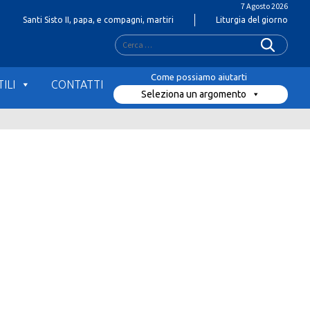
7 Agosto 2026
Santi Sisto II, papa, e compagni, martiri
Liturgia del giorno
Ricerca
per:
ILI
CONTATTI
Seleziona un argomento