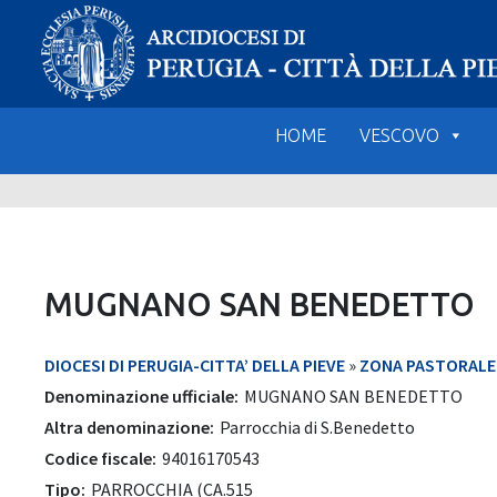
Skip
to
content
HOME
VESCOVO
MUGNANO SAN BENEDETTO
DIOCESI DI PERUGIA-CITTA’ DELLA PIEVE
»
ZONA PASTORALE 5
Denominazione ufficiale:
MUGNANO SAN BENEDETTO
Altra denominazione:
Parrocchia di S.Benedetto
Codice fiscale:
94016170543
Tipo:
PARROCCHIA (CA.515