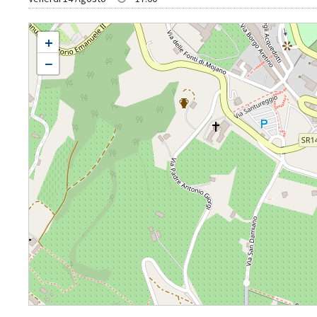
MUGNANO SAN BENEDETTO
+
−