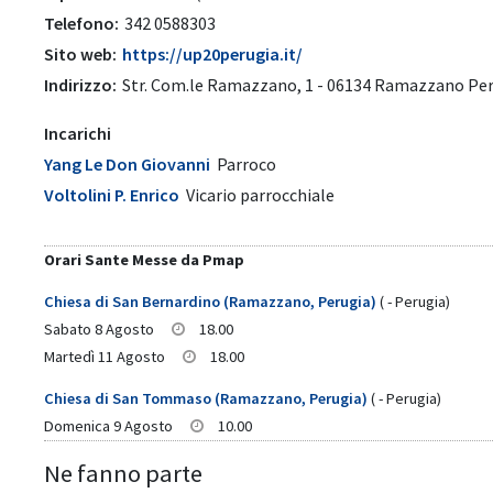
Telefono:
342 0588303
Sito web:
https://up20perugia.it/
Indirizzo:
Str. Com.le Ramazzano, 1 - 06134 Ramazzano Pe
Incarichi
Yang Le Don Giovanni
Parroco
Voltolini P. Enrico
Vicario parrocchiale
Orari Sante Messe da Pmap
Chiesa di San Bernardino (Ramazzano, Perugia)
( - Perugia)
Sabato 8 Agosto
18.00
Martedì 11 Agosto
18.00
Chiesa di San Tommaso (Ramazzano, Perugia)
( - Perugia)
Domenica 9 Agosto
10.00
Ne fanno parte