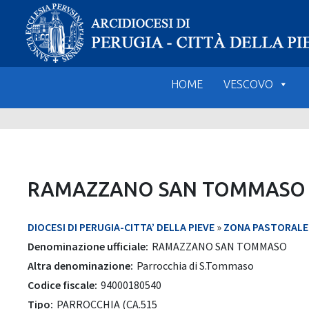
Skip
to
content
HOME
VESCOVO
RAMAZZANO SAN TOMMASO
DIOCESI DI PERUGIA-CITTA’ DELLA PIEVE
»
ZONA PASTORALE 4
Denominazione ufficiale:
RAMAZZANO SAN TOMMASO
Altra denominazione:
Parrocchia di S.Tommaso
Codice fiscale:
94000180540
Tipo:
PARROCCHIA (CA.515