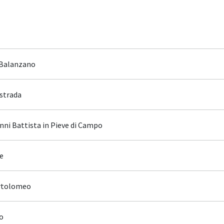
n Balanzano
estrada
nni Battista in Pieve di Campo
le
artolomeo
ro