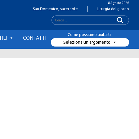
8 Agosto 2026
San Domenico, sacerdote
Liturgia del giorno
Ricerca
per:
ILI
CONTATTI
Seleziona un argomento