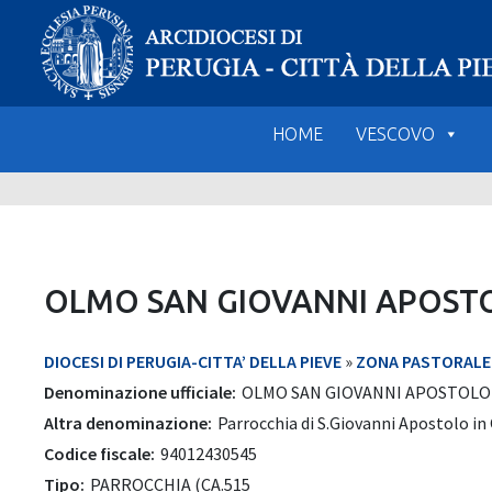
Skip
to
content
HOME
VESCOVO
OLMO SAN GIOVANNI APOST
DIOCESI DI PERUGIA-CITTA’ DELLA PIEVE
»
ZONA PASTORALE 2
Denominazione ufficiale:
OLMO SAN GIOVANNI APOSTOLO
Altra denominazione:
Parrocchia di S.Giovanni Apostolo in
Codice fiscale:
94012430545
Tipo:
PARROCCHIA (CA.515