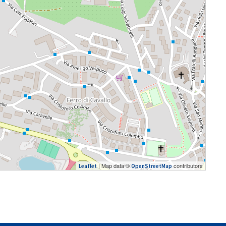
| Map data ©
contributors
Leaflet
OpenStreetMap