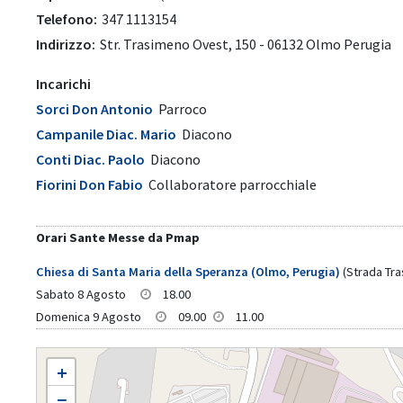
Telefono:
347 1113154
Indirizzo:
Str. Trasimeno Ovest, 150 - 06132 Olmo Perugia
Incarichi
Sorci Don Antonio
Parroco
Campanile Diac. Mario
Diacono
Conti Diac. Paolo
Diacono
Fiorini Don Fabio
Collaboratore parrocchiale
Orari Sante Messe da Pmap
Chiesa di Santa Maria della Speranza (Olmo, Perugia)
(Strada Tr
Sabato 8 Agosto
18.00
Domenica 9 Agosto
09.00
11.00
OLMO SAN GIOVANNI APOSTOLO
+
−