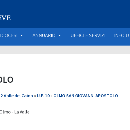
DIOCESI
ANNUARIO
UFFICI E SERVIZI
INFO UT
OLO
 Valle del Caina
»
U.P. 10
»
OLMO SAN GIOVANNI APOSTOLO
 Olmo - La Valle