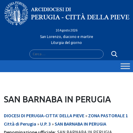
Skip
to
content
10 Agosto 2026
San Lorenzo, diacono e martire
Liturgia del giorno
Ricerca
per:
SAN BARNABA IN PERUGIA
DIOCESI DI PERUGIA-CITTA’ DELLA PIEVE
»
ZONA PASTORALE 1
Città di Perugia
»
U.P. 3
»
SAN BARNABA IN PERUGIA
Denominazione ufficiale:
SAN BARNABA IN PERUGIA