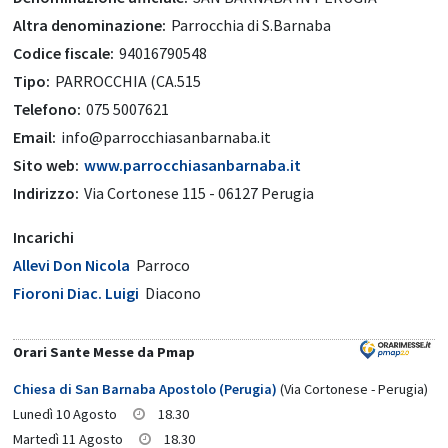
Altra denominazione:
Parrocchia di S.Barnaba
Codice fiscale:
94016790548
Tipo:
PARROCCHIA (CA.515
Telefono:
075 5007621
Email:
info@parrocchiasanbarnaba.it
Sito web:
www.parrocchiasanbarnaba.it
Indirizzo:
Via Cortonese 115 - 06127 Perugia
Incarichi
Allevi Don Nicola
Parroco
Fioroni Diac. Luigi
Diacono
Orari Sante Messe da Pmap
Chiesa di San Barnaba Apostolo (Perugia)
(Via Cortonese - Perugia)
Lunedì 10 Agosto
18.30
Martedì 11 Agosto
18.30