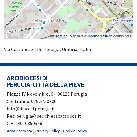
| Map data ©
contributors
Leaflet
OpenStreetMap
Via Cortonese 115, Perugia, Umbria, Italia
ARCIDIOCESI DI
PERUGIA-CITTÀ DELLA PIEVE
Piazza IV Novembre, 6 – 06123 Perugia
Centralino: 075 5750300
info@diocesi.perugia.it
Pec: perugia@pec.chiesacattolica.it
C.F.: 94010850546
|
|
Area riservata
Privacy Policy
Cookie Policy