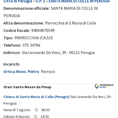
Città di Perugia
»
U.P. 2
»
SANTA MARIA DI COLLE IN PERUGIA
Denominazione ufficiale:
SANTA MARIA DI COLLE IN
PERUGIA
Altra denominazione:
Parrocchia di S.Maria di Colle
Codice fiscale:
94004070549
Tipo:
PARROCCHIA (CA.515
Telefono:
075 34766
Indirizzo:
Via Leonardo Da Vinci, 39 - 06121 Perugia
Incarichi
Ortica Mons. Pietro
Parroco
Orari Sante Messe da Pmap
Chiesa di Santa Maria di Colle (Perugia)
(Via Leonardo Da Vinci, 39 -
Perugia)
Venerdì 7 Agosto
08.30
Sabato 8 Agosto
18.30