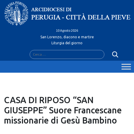
Skip
to
content
10 Agosto 2026
San Lorenzo, diacono e martire
Liturgia del giorno
Ricerca
per:
CASA DI RIPOSO “SAN
GIUSEPPE” Suore Francescane
missionarie di Gesù Bambino