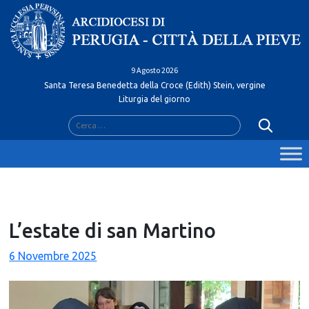
Skip
to
content
9 Agosto 2026
Santa Teresa Benedetta della Croce (Edith) Stein, vergine
Liturgia del giorno
Ricerca
per:
L’estate di san Martino
6 Novembre 2025