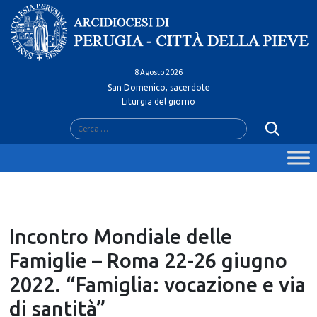
Skip
to
content
8 Agosto 2026
San Domenico, sacerdote
Liturgia del giorno
Ricerca
per:
Incontro Mondiale delle
Famiglie – Roma 22-26 giugno
2022. “Famiglia: vocazione e via
di santità”