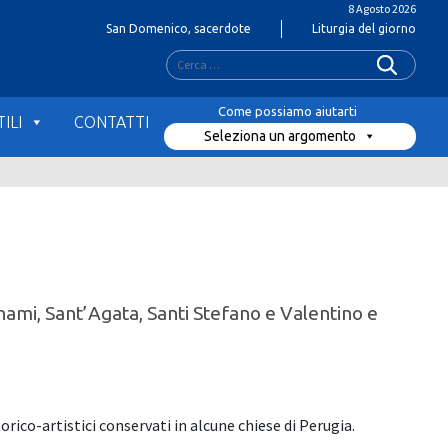
8 Agosto 2026
San Domenico, sacerdote
Liturgia del giorno
Ricerca
per:
ILI
CONTATTI
Seleziona un argomento
nami, Sant’Agata, Santi Stefano e Valentino e
orico-artistici conservati in alcune chiese di Perugia.