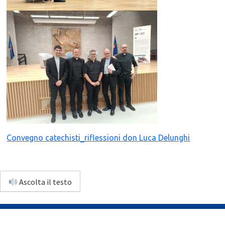
Convegno catechisti_riflessioni don Luca Delunghi
Ascolta il testo