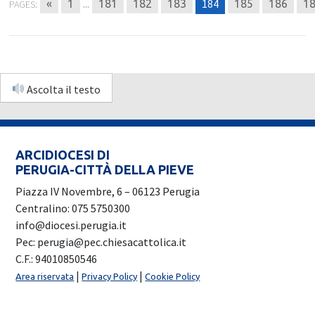
...
184
«
1
181
182
183
185
186
1
PAGES:
Ascolta il testo
ARCIDIOCESI DI
PERUGIA-CITTÀ DELLA PIEVE
Piazza IV Novembre, 6 – 06123 Perugia
Centralino: 075 5750300
info@diocesi.perugia.it
Pec: perugia@pec.chiesacattolica.it
C.F.: 94010850546
|
|
Area riservata
Privacy Policy
Cookie Policy