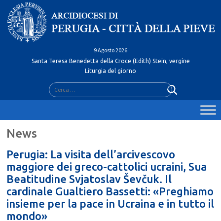
Skip
to
content
9 Agosto 2026
Santa Teresa Benedetta della Croce (Edith) Stein, vergine
Liturgia del giorno
Ricerca
per:
Perugia: La visita dell’arcivescovo
maggiore dei greco-cattolici ucraini, Sua
Beatitudine Svjatoslav Ševčuk. Il
cardinale Gualtiero Bassetti: «Preghiamo
insieme per la pace in Ucraina e in tutto il
mondo»