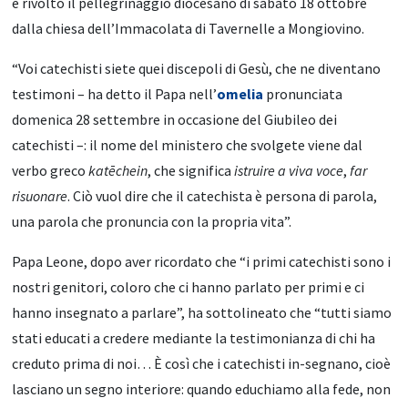
è rivolto il pellegrinaggio diocesano di sabato 18 ottobre
dalla chiesa dell’Immacolata di Tavernelle a Mongiovino.
“Voi catechisti siete quei discepoli di Gesù, che ne diventano
testimoni – ha detto il Papa nell’
omelia
pronunciata
domenica 28 settembre in occasione del Giubileo dei
catechisti –: il nome del ministero che svolgete viene dal
verbo greco
katēchein
, che significa
istruire a viva voce
,
far
risuonare
. Ciò vuol dire che il catechista è persona di parola,
una parola che pronuncia con la propria vita”.
Papa Leone, dopo aver ricordato che “i primi catechisti sono i
nostri genitori, coloro che ci hanno parlato per primi e ci
hanno insegnato a parlare”, ha sottolineato che “tutti siamo
stati educati a credere mediante la testimonianza di chi ha
creduto prima di noi… È così che i catechisti in-segnano, cioè
lasciano un segno interiore: quando educhiamo alla fede, non