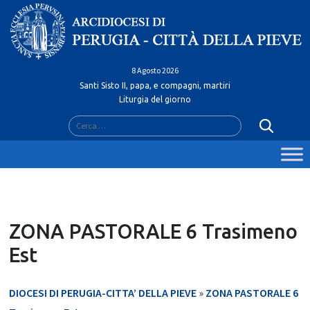
Skip
to
content
8 Agosto 2026
Santi Sisto II, papa, e compagni, martiri
Liturgia del giorno
Ricerca
per:
ZONA PASTORALE 6 Trasimeno
Est
DIOCESI DI PERUGIA-CITTA’ DELLA PIEVE
»
ZONA PASTORALE 6