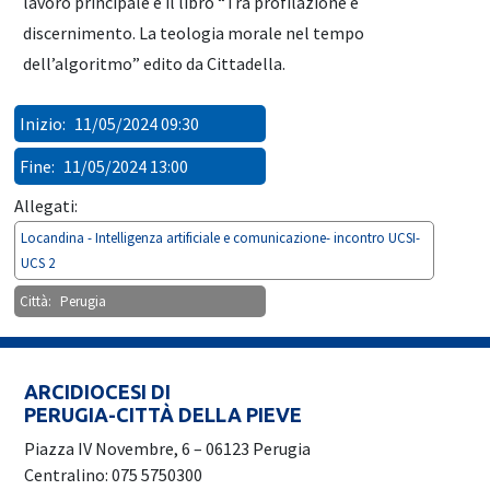
lavoro principale è il libro “Tra profilazione e
discernimento. La teologia morale nel tempo
dell’algoritmo” edito da Cittadella.
Inizio:
11/05/2024 09:30
Fine:
11/05/2024 13:00
Allegati:
Locandina - Intelligenza artificiale e comunicazione- incontro UCSI-
UCS 2
Città:
Perugia
ARCIDIOCESI DI
PERUGIA-CITTÀ DELLA PIEVE
Piazza IV Novembre, 6 – 06123 Perugia
Centralino: 075 5750300