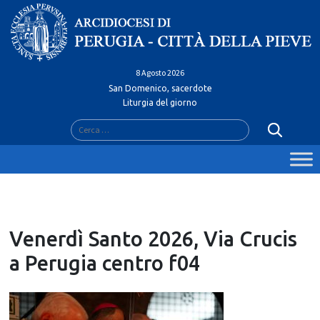
Skip
to
content
8 Agosto 2026
San Domenico, sacerdote
Liturgia del giorno
Ricerca
per:
Venerdì Santo 2026, Via Crucis
a Perugia centro f04