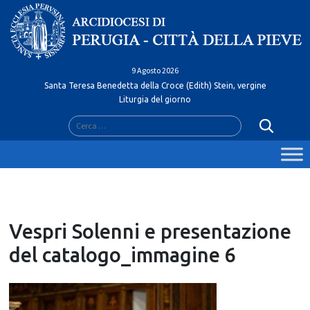
Skip
to
content
9 Agosto 2026
Santa Teresa Benedetta della Croce (Edith) Stein, vergine
Liturgia del giorno
Ricerca
per:
Vespri Solenni e presentazione
del catalogo_immagine 6