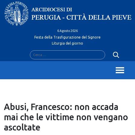
Skip
to
content
6 Agosto 2026
Festa della Trasfigurazione del Signore
Liturgia del giorno
Ricerca
per:
Abusi, Francesco: non accada
mai che le vittime non vengano
ascoltate