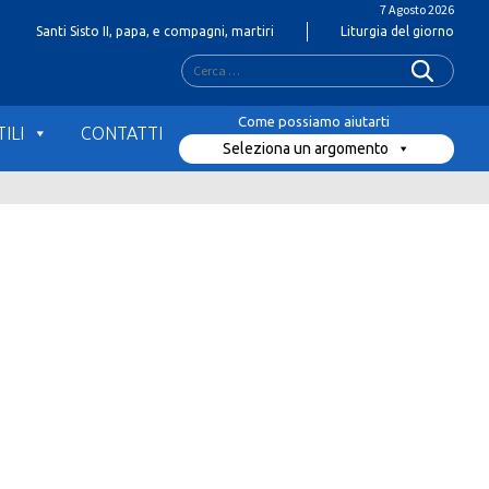
7 Agosto 2026
Santi Sisto II, papa, e compagni, martiri
Liturgia del giorno
Ricerca
per:
ILI
CONTATTI
Seleziona un argomento