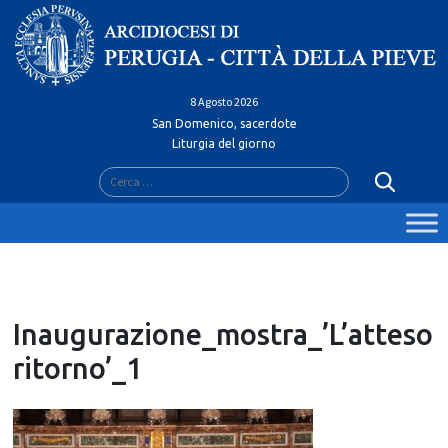
Skip
to
content
8 Agosto 2026
San Domenico, sacerdote
Liturgia del giorno
Ricerca
per:
Inaugurazione_mostra_’L’atteso
ritorno’_1