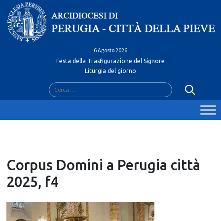
Skip
to
content
6 Agosto 2026
Festa della Trasfigurazione del Signore
Liturgia del giorno
Ricerca
per:
Corpus Domini a Perugia città
2025, f4