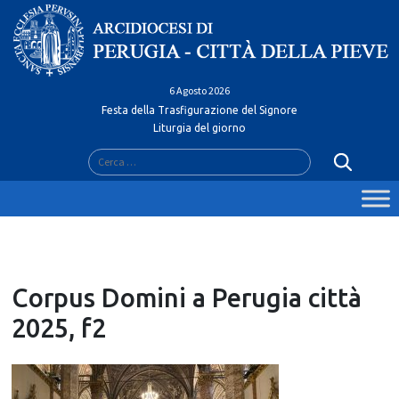
Skip
to
content
6 Agosto 2026
Festa della Trasfigurazione del Signore
Liturgia del giorno
Ricerca
per:
Corpus Domini a Perugia città
2025, f2