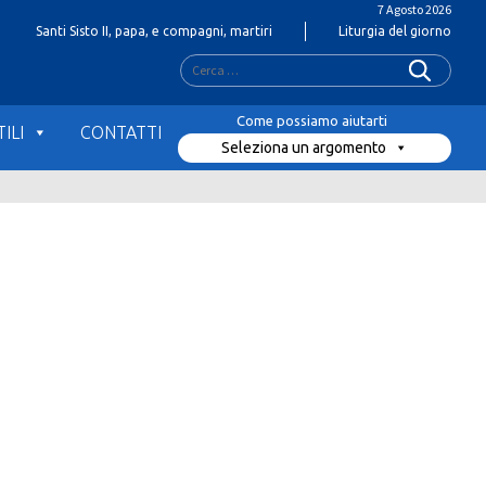
7 Agosto 2026
Santi Sisto II, papa, e compagni, martiri
Liturgia del giorno
Ricerca
per:
ILI
CONTATTI
Seleziona un argomento