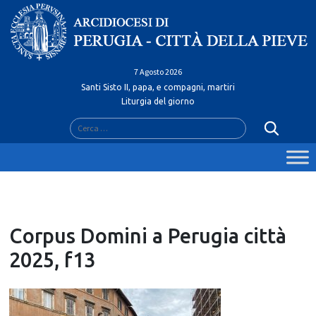
Skip
to
content
7 Agosto 2026
Santi Sisto II, papa, e compagni, martiri
Liturgia del giorno
Ricerca
per:
Corpus Domini a Perugia città
2025, f13