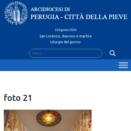
Skip
to
content
10 Agosto 2026
San Lorenzo, diacono e martire
Liturgia del giorno
Ricerca
per:
foto 21