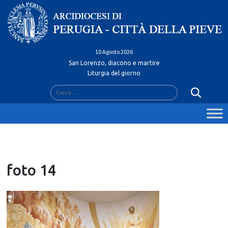
Skip
to
content
10 Agosto 2026
San Lorenzo, diacono e martire
Liturgia del giorno
Ricerca
per:
foto 14