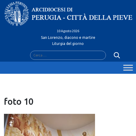
Skip
to
content
10 Agosto 2026
San Lorenzo, diacono e martire
Liturgia del giorno
Ricerca
per:
foto 10