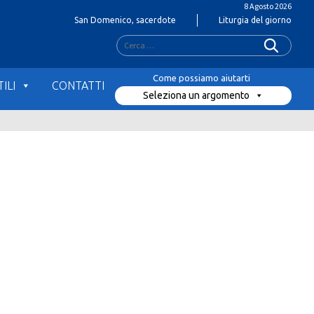
8 Agosto 2026
San Domenico, sacerdote
Liturgia del giorno
Ricerca
per:
ILI
CONTATTI
Seleziona un argomento