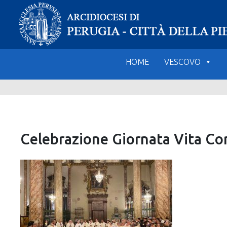
Skip
to
content
HOME
VESCOVO
Celebrazione Giornata Vita Con