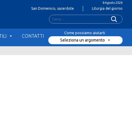
8 Agosto 2026
San Domenico, sacerdote
Liturgia del giorno
Ricerca
per:
ILI
CONTATTI
Seleziona un argomento