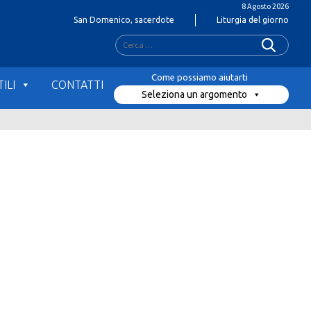
8 Agosto 2026
San Domenico, sacerdote
Liturgia del giorno
Ricerca
per:
ILI
CONTATTI
Seleziona un argomento