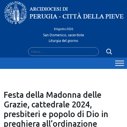
Skip
to
content
8 Agosto 2026
San Domenico, sacerdote
Liturgia del giorno
Ricerca
per:
Festa della Madonna delle
Grazie, cattedrale 2024,
presbiteri e popolo di Dio in
preghiera all’ordinazione