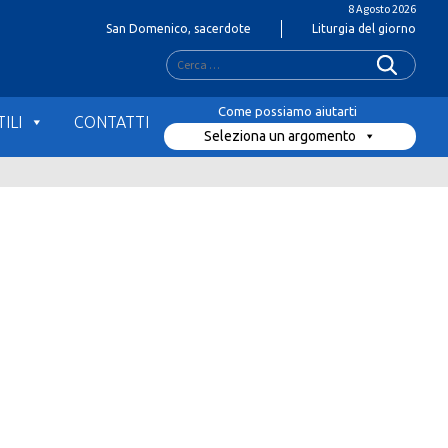
8 Agosto 2026
San Domenico, sacerdote
Liturgia del giorno
Ricerca
per:
ILI
CONTATTI
Seleziona un argomento