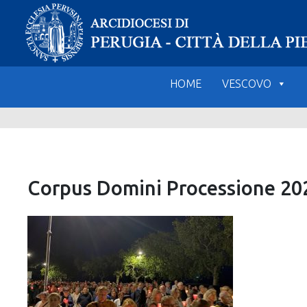
Skip
to
content
HOME
VESCOVO
Corpus Domini Processione 20