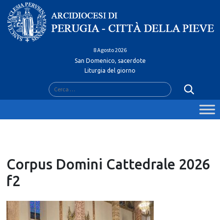
Skip
to
content
8 Agosto 2026
San Domenico, sacerdote
Liturgia del giorno
Ricerca
per:
Corpus Domini Cattedrale 2026
f2