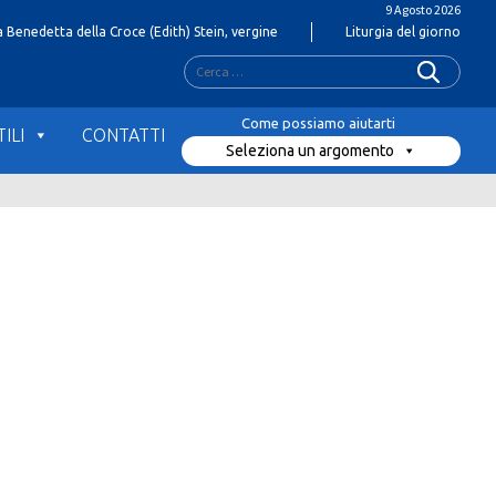
9 Agosto 2026
 Benedetta della Croce (Edith) Stein, vergine
Liturgia del giorno
Ricerca
per:
ILI
CONTATTI
Seleziona un argomento