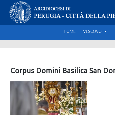
Skip
to
content
HOME
VESCOVO
Corpus Domini Basilica San Do